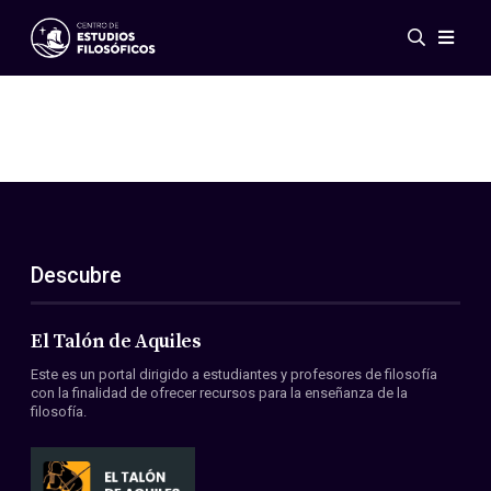
Eventos
Novedades
Investigación
Redes
Publicaciones
Galería
Descubre
ES
EN
Acerca de nosotros
Miembros
El Talón de Aquiles
Reglamento
Este es un portal dirigido a estudiantes y profesores de filosofía
Convenios
con la finalidad de ofrecer recursos para la enseñanza de la
filosofía.