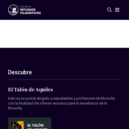
Eventos
Novedades
Investigación
Redes
Publicaciones
Galería
Descubre
ES
EN
Acerca de nosotros
Miembros
El Talón de Aquiles
Reglamento
Este es un portal dirigido a estudiantes y profesores de filosofía
Convenios
con la finalidad de ofrecer recursos para la enseñanza de la
filosofía.