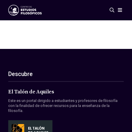
Eventos
Novedades
Investigación
Redes
Publicaciones
Galería
Descubre
ES
EN
Acerca de nosotros
Miembros
El Talón de Aquiles
Reglamento
Este es un portal dirigido a estudiantes y profesores de filosofía
Convenios
con la finalidad de ofrecer recursos para la enseñanza de la
filosofía.