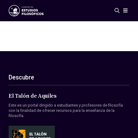
Eventos
Novedades
Investigación
Redes
Publicaciones
Galería
Descubre
ES
EN
Acerca de nosotros
Miembros
El Talón de Aquiles
Reglamento
Este es un portal dirigido a estudiantes y profesores de filosofía
Convenios
con la finalidad de ofrecer recursos para la enseñanza de la
filosofía.