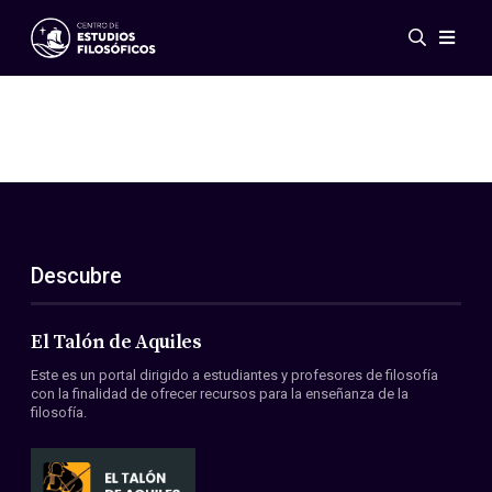
Eventos
Novedades
Investigación
Redes
Publicaciones
Galería
Descubre
ES
EN
Acerca de nosotros
Miembros
El Talón de Aquiles
Reglamento
Este es un portal dirigido a estudiantes y profesores de filosofía
Convenios
con la finalidad de ofrecer recursos para la enseñanza de la
filosofía.