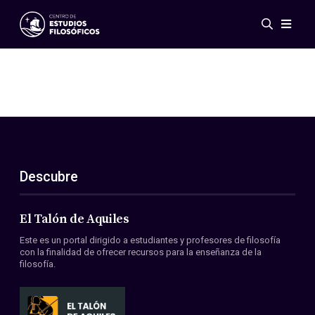
Eventos
Novedades
Investigación
Redes
Publicaciones
Galería
Descubre
ES
EN
Acerca de nosotros
Miembros
El Talón de Aquiles
Reglamento
Este es un portal dirigido a estudiantes y profesores de filosofía
Convenios
con la finalidad de ofrecer recursos para la enseñanza de la
filosofía.