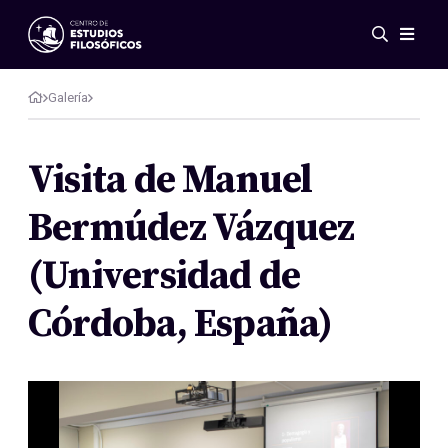
Eventos
Novedades
Galería
Investigación
Redes
Visita de Manuel
Publicaciones
Bermúdez Vázquez
Galería
ES
EN
(Universidad de
Acerca de nosotros
Miembros
Córdoba, España)
Reglamento
Convenios