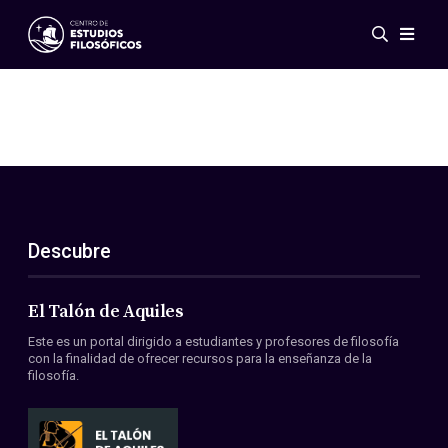
Eventos
Novedades
Investigación
Redes
Publicaciones
Galería
Descubre
ES
EN
Acerca de nosotros
Miembros
El Talón de Aquiles
Reglamento
Este es un portal dirigido a estudiantes y profesores de filosofía
Convenios
con la finalidad de ofrecer recursos para la enseñanza de la
filosofía.