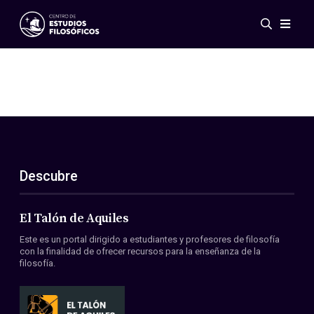
Eventos
Novedades
Investigación
Redes
Publicaciones
Galería
Descubre
ES
EN
Acerca de nosotros
Miembros
El Talón de Aquiles
Reglamento
Este es un portal dirigido a estudiantes y profesores de filosofía
Convenios
con la finalidad de ofrecer recursos para la enseñanza de la
filosofía.