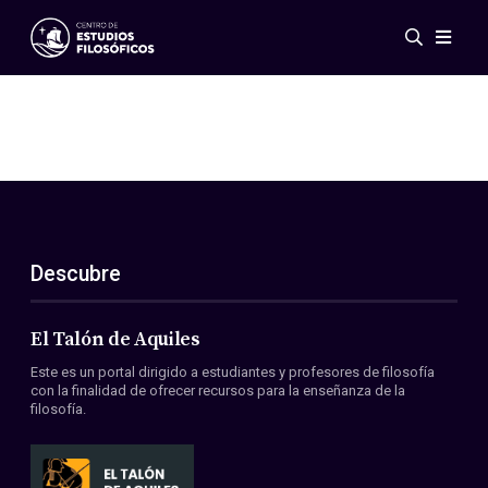
Eventos
Novedades
Investigación
Redes
Publicaciones
Galería
Descubre
ES
EN
Acerca de nosotros
Miembros
El Talón de Aquiles
Reglamento
Este es un portal dirigido a estudiantes y profesores de filosofía
Convenios
con la finalidad de ofrecer recursos para la enseñanza de la
filosofía.