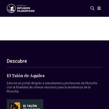
Eventos
Novedades
Investigación
Redes
Publicaciones
Galería
Descubre
ES
EN
Acerca de nosotros
Miembros
El Talón de Aquiles
Reglamento
Este es un portal dirigido a estudiantes y profesores de filosofía
Convenios
con la finalidad de ofrecer recursos para la enseñanza de la
filosofía.