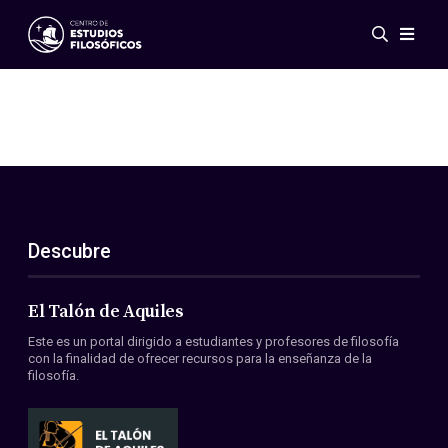
Eventos
Novedades
Investigación
Redes
Publicaciones
Galería
Descubre
ES
EN
Acerca de nosotros
Miembros
El Talón de Aquiles
Reglamento
Este es un portal dirigido a estudiantes y profesores de filosofía
Convenios
con la finalidad de ofrecer recursos para la enseñanza de la
filosofía.