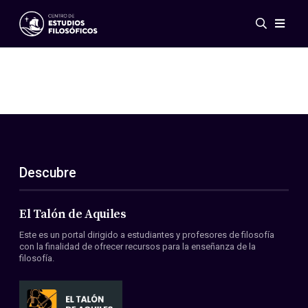
Eventos
Novedades
Investigación
Redes
Publicaciones
Galería
Descubre
ES
EN
Acerca de nosotros
Miembros
El Talón de Aquiles
Reglamento
Este es un portal dirigido a estudiantes y profesores de filosofía
Convenios
con la finalidad de ofrecer recursos para la enseñanza de la
filosofía.