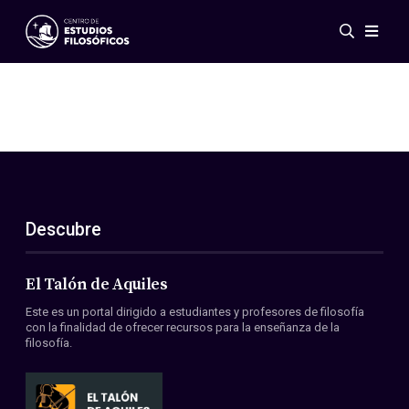
Eventos
Novedades
Investigación
Redes
Publicaciones
Galería
Descubre
ES
EN
Acerca de nosotros
Miembros
El Talón de Aquiles
Reglamento
Este es un portal dirigido a estudiantes y profesores de filosofía
Convenios
con la finalidad de ofrecer recursos para la enseñanza de la
filosofía.