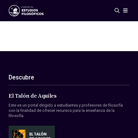
Eventos
Novedades
Investigación
Redes
Publicaciones
Galería
Descubre
ES
EN
Acerca de nosotros
Miembros
El Talón de Aquiles
Reglamento
Este es un portal dirigido a estudiantes y profesores de filosofía
Convenios
con la finalidad de ofrecer recursos para la enseñanza de la
filosofía.