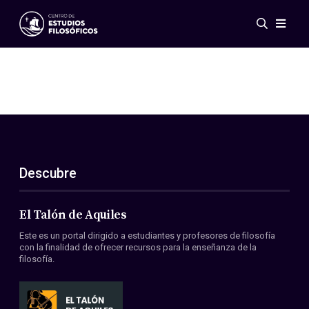
Eventos
Novedades
Investigación
Redes
Publicaciones
Galería
Descubre
ES
EN
Acerca de nosotros
Miembros
El Talón de Aquiles
Reglamento
Este es un portal dirigido a estudiantes y profesores de filosofía
Convenios
con la finalidad de ofrecer recursos para la enseñanza de la
filosofía.