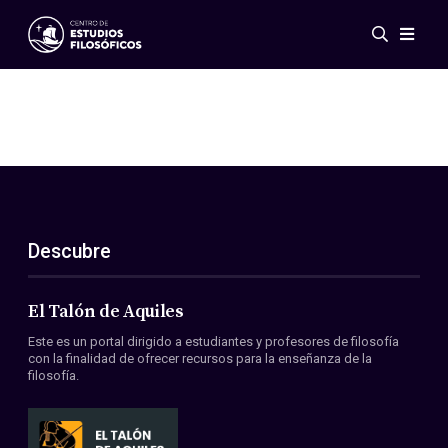
Eventos
Novedades
Investigación
Redes
Publicaciones
Galería
Descubre
ES
EN
Acerca de nosotros
Miembros
El Talón de Aquiles
Reglamento
Este es un portal dirigido a estudiantes y profesores de filosofía
Convenios
con la finalidad de ofrecer recursos para la enseñanza de la
filosofía.