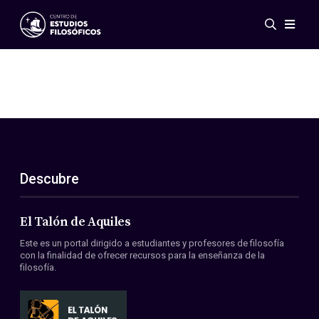
Eventos
Novedades
Investigación
Redes
Publicaciones
Galería
Descubre
ES
EN
Acerca de nosotros
Miembros
El Talón de Aquiles
Reglamento
Este es un portal dirigido a estudiantes y profesores de filosofía
Convenios
con la finalidad de ofrecer recursos para la enseñanza de la
filosofía.