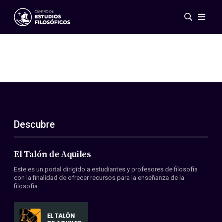
Eventos
Novedades
Investigación
Redes
Publicaciones
Galería
Descubre
ES
EN
Acerca de nosotros
Miembros
El Talón de Aquiles
Reglamento
Este es un portal dirigido a estudiantes y profesores de filosofía
Convenios
con la finalidad de ofrecer recursos para la enseñanza de la
filosofía.