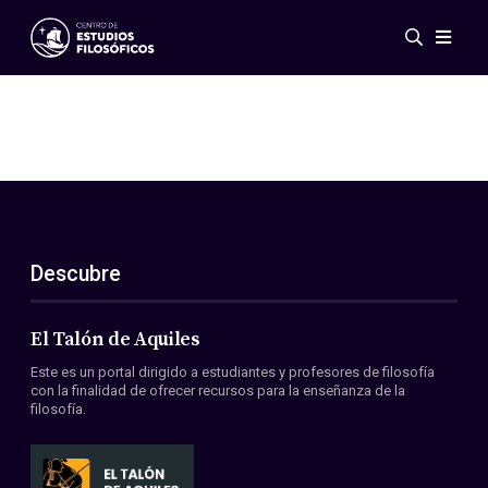
Eventos
Novedades
Investigación
Redes
Publicaciones
Galería
Descubre
ES
EN
Acerca de nosotros
Miembros
El Talón de Aquiles
Reglamento
Este es un portal dirigido a estudiantes y profesores de filosofía
Convenios
con la finalidad de ofrecer recursos para la enseñanza de la
filosofía.