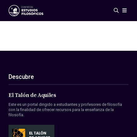
Eventos
Novedades
Investigación
Redes
Publicaciones
Galería
Descubre
ES
EN
Acerca de nosotros
Miembros
El Talón de Aquiles
Reglamento
Este es un portal dirigido a estudiantes y profesores de filosofía
Convenios
con la finalidad de ofrecer recursos para la enseñanza de la
filosofía.