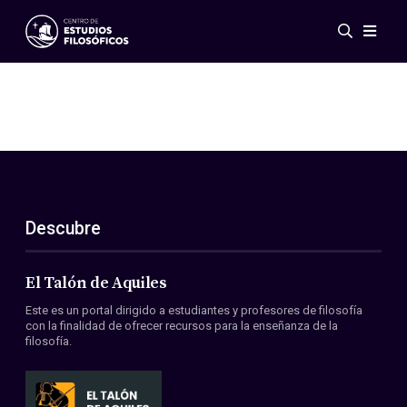
Eventos
Novedades
Investigación
Redes
Publicaciones
Galería
Descubre
ES
EN
Acerca de nosotros
Miembros
El Talón de Aquiles
Reglamento
Este es un portal dirigido a estudiantes y profesores de filosofía
Convenios
con la finalidad de ofrecer recursos para la enseñanza de la
filosofía.