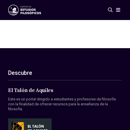
Eventos
Novedades
Investigación
Redes
Publicaciones
Galería
Descubre
ES
EN
Acerca de nosotros
Miembros
El Talón de Aquiles
Reglamento
Este es un portal dirigido a estudiantes y profesores de filosofía
Convenios
con la finalidad de ofrecer recursos para la enseñanza de la
filosofía.