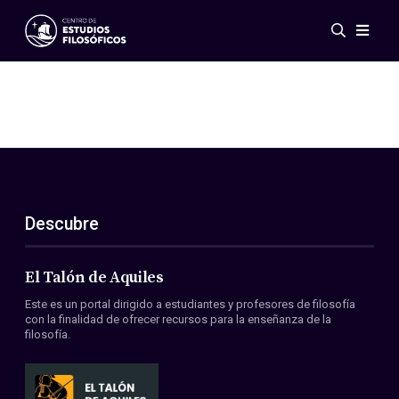
Eventos
Novedades
Investigación
Redes
Publicaciones
Galería
Descubre
ES
EN
Acerca de nosotros
Miembros
El Talón de Aquiles
Reglamento
Este es un portal dirigido a estudiantes y profesores de filosofía
Convenios
con la finalidad de ofrecer recursos para la enseñanza de la
filosofía.