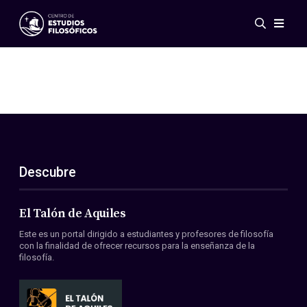
Eventos
Novedades
Investigación
Redes
Publicaciones
Galería
Descubre
ES
EN
Acerca de nosotros
Miembros
El Talón de Aquiles
Reglamento
Este es un portal dirigido a estudiantes y profesores de filosofía
Convenios
con la finalidad de ofrecer recursos para la enseñanza de la
filosofía.