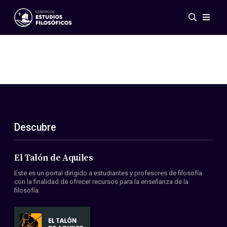
Eventos
Novedades
Investigación
Redes
Publicaciones
Galería
Descubre
ES
EN
Acerca de nosotros
Miembros
El Talón de Aquiles
Reglamento
Este es un portal dirigido a estudiantes y profesores de filosofía
Convenios
con la finalidad de ofrecer recursos para la enseñanza de la
filosofía.