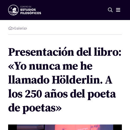
Eventos
Novedades
Galería
Investigación
Redes
Presentación del libro:
Publicaciones
«Yo nunca me he
Galería
ES
EN
llamado Hölderlin. A
Acerca de nosotros
Miembros
los 250 años del poeta
Reglamento
Convenios
de poetas»