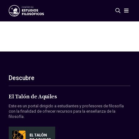
Eventos
Novedades
Investigación
Redes
Publicaciones
Galería
Descubre
ES
EN
Acerca de nosotros
Miembros
El Talón de Aquiles
Reglamento
Este es un portal dirigido a estudiantes y profesores de filosofía
Convenios
con la finalidad de ofrecer recursos para la enseñanza de la
filosofía.