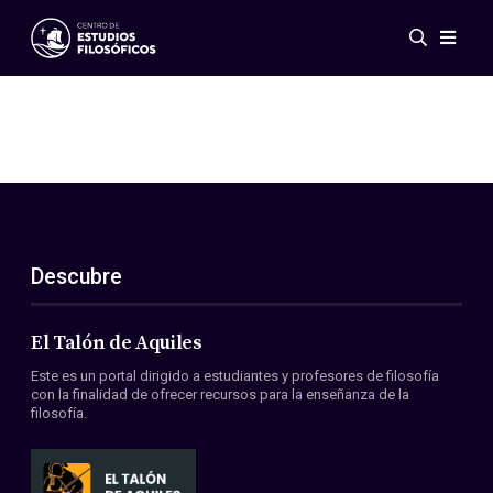
Eventos
Novedades
Investigación
Redes
Publicaciones
Galería
Descubre
ES
EN
Acerca de nosotros
Miembros
El Talón de Aquiles
Reglamento
Este es un portal dirigido a estudiantes y profesores de filosofía
Convenios
con la finalidad de ofrecer recursos para la enseñanza de la
filosofía.