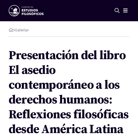
Eventos
Novedades
Galería
Investigación
Redes
Presentación del libro
Publicaciones
El asedio
Galería
ES
EN
contemporáneo a los
Acerca de nosotros
Miembros
derechos humanos:
Reglamento
Convenios
Reflexiones filosóficas
desde América Latina