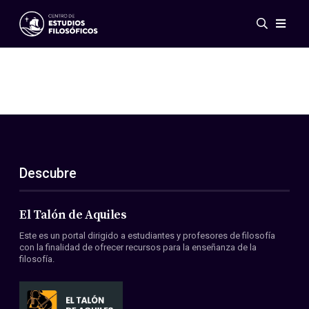
Eventos
Novedades
Investigación
Redes
Publicaciones
Galería
Descubre
ES
EN
Acerca de nosotros
Miembros
El Talón de Aquiles
Reglamento
Este es un portal dirigido a estudiantes y profesores de filosofía
Convenios
con la finalidad de ofrecer recursos para la enseñanza de la
filosofía.