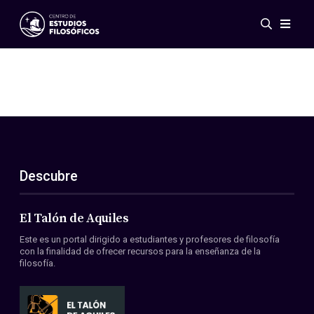
Eventos
Novedades
Investigación
Redes
Publicaciones
Galería
Descubre
ES
EN
Acerca de nosotros
Miembros
El Talón de Aquiles
Reglamento
Este es un portal dirigido a estudiantes y profesores de filosofía
Convenios
con la finalidad de ofrecer recursos para la enseñanza de la
filosofía.