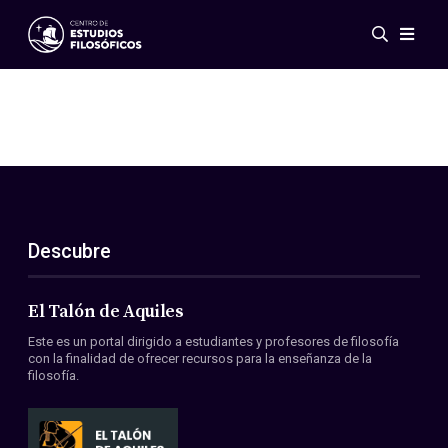
Eventos
Novedades
Investigación
Redes
Publicaciones
Galería
Descubre
ES
EN
Acerca de nosotros
Miembros
El Talón de Aquiles
Reglamento
Este es un portal dirigido a estudiantes y profesores de filosofía
Convenios
con la finalidad de ofrecer recursos para la enseñanza de la
filosofía.