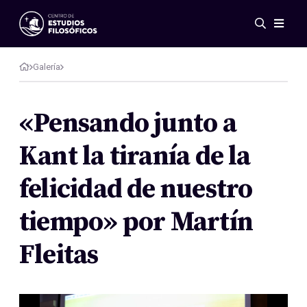
Eventos
Novedades
Galería
Investigación
Redes
«Pensando junto a
Publicaciones
Kant la tiranía de la
Galería
ES
EN
felicidad de nuestro
Acerca de nosotros
Miembros
tiempo» por Martín
Reglamento
Convenios
Fleitas