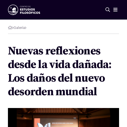
Eventos
Novedades
Galería
Investigación
Redes
Nuevas reflexiones
Publicaciones
desde la vida dañada:
Galería
ES
EN
Los daños del nuevo
Acerca de nosotros
Miembros
desorden mundial
Reglamento
Convenios