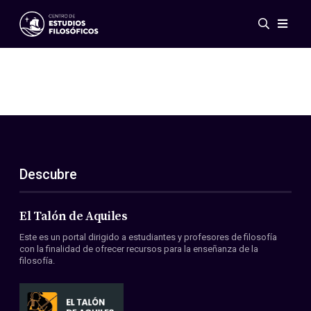
Eventos
Novedades
Investigación
Redes
Publicaciones
Galería
Descubre
ES
EN
Acerca de nosotros
Miembros
El Talón de Aquiles
Reglamento
Este es un portal dirigido a estudiantes y profesores de filosofía
Convenios
con la finalidad de ofrecer recursos para la enseñanza de la
filosofía.