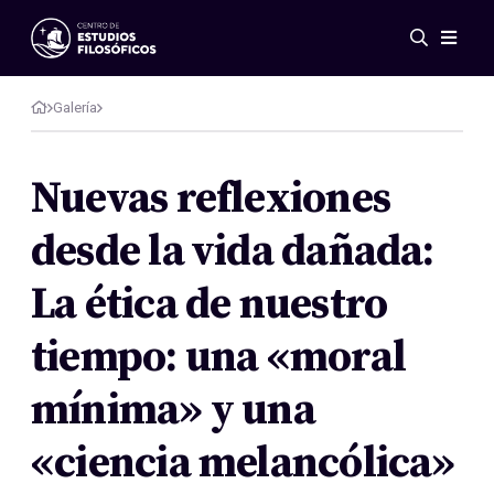
Eventos
Novedades
Galería
Investigación
Redes
Nuevas reflexiones
Publicaciones
desde la vida dañada:
Galería
ES
EN
La ética de nuestro
Acerca de nosotros
Miembros
tiempo: una «moral
Reglamento
Convenios
mínima» y una
«ciencia melancólica»