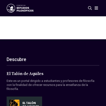
Eventos
Novedades
Investigación
Redes
Publicaciones
Galería
Descubre
ES
EN
Acerca de nosotros
Miembros
El Talón de Aquiles
Reglamento
Este es un portal dirigido a estudiantes y profesores de filosofía
Convenios
con la finalidad de ofrecer recursos para la enseñanza de la
filosofía.