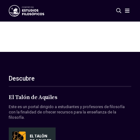
Eventos
Novedades
Investigación
Redes
Publicaciones
Galería
Descubre
ES
EN
Acerca de nosotros
Miembros
El Talón de Aquiles
Reglamento
Este es un portal dirigido a estudiantes y profesores de filosofía
Convenios
con la finalidad de ofrecer recursos para la enseñanza de la
filosofía.