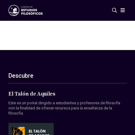
Eventos
Novedades
Investigación
Redes
Publicaciones
Galería
Descubre
ES
EN
Acerca de nosotros
Miembros
El Talón de Aquiles
Reglamento
Este es un portal dirigido a estudiantes y profesores de filosofía
Convenios
con la finalidad de ofrecer recursos para la enseñanza de la
filosofía.