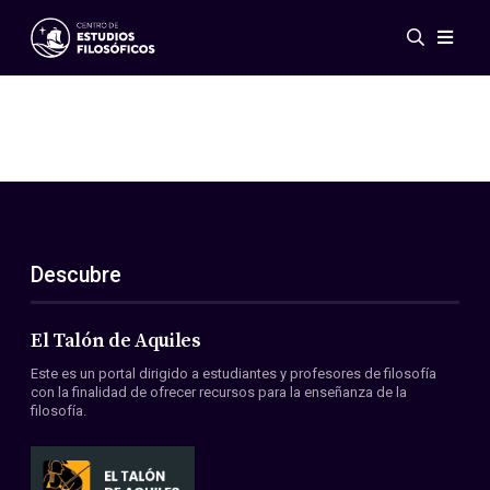
Eventos
Novedades
Investigación
Redes
Publicaciones
Galería
Descubre
ES
EN
Acerca de nosotros
Miembros
El Talón de Aquiles
Reglamento
Este es un portal dirigido a estudiantes y profesores de filosofía
Convenios
con la finalidad de ofrecer recursos para la enseñanza de la
filosofía.