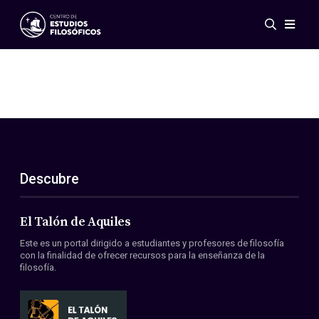
Eventos
Novedades
Investigación
Redes
Publicaciones
Galería
Descubre
ES
EN
Acerca de nosotros
Miembros
El Talón de Aquiles
Reglamento
Este es un portal dirigido a estudiantes y profesores de filosofía
Convenios
con la finalidad de ofrecer recursos para la enseñanza de la
filosofía.