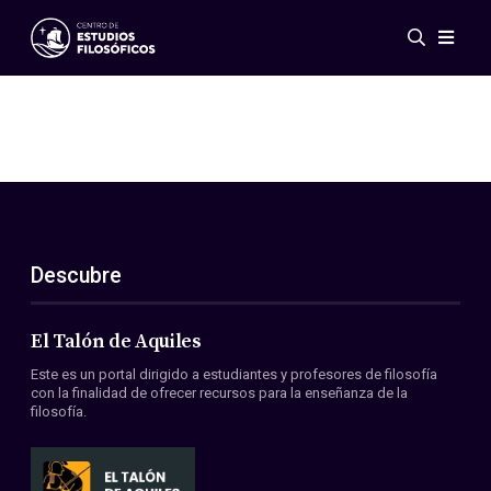
Eventos
Novedades
Investigación
Redes
Publicaciones
Galería
Descubre
ES
EN
Acerca de nosotros
Miembros
El Talón de Aquiles
Reglamento
Este es un portal dirigido a estudiantes y profesores de filosofía
Convenios
con la finalidad de ofrecer recursos para la enseñanza de la
filosofía.