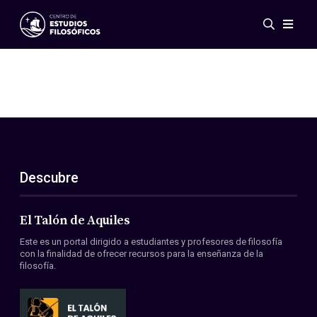
Eventos
Novedades
Investigación
Redes
Publicaciones
Galería
Descubre
ES
EN
Acerca de nosotros
Miembros
El Talón de Aquiles
Reglamento
Este es un portal dirigido a estudiantes y profesores de filosofía
Convenios
con la finalidad de ofrecer recursos para la enseñanza de la
filosofía.