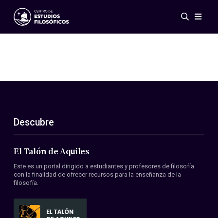
Eventos
Novedades
Investigación
Redes
Publicaciones
Galería
Descubre
ES
EN
Acerca de nosotros
Miembros
El Talón de Aquiles
Reglamento
Este es un portal dirigido a estudiantes y profesores de filosofía
Convenios
con la finalidad de ofrecer recursos para la enseñanza de la
filosofía.