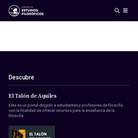
Eventos
Novedades
Investigación
Redes
Publicaciones
Galería
Descubre
ES
EN
Acerca de nosotros
Miembros
El Talón de Aquiles
Reglamento
Este es un portal dirigido a estudiantes y profesores de filosofía
Convenios
con la finalidad de ofrecer recursos para la enseñanza de la
filosofía.