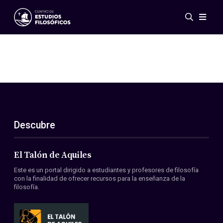
Eventos
Novedades
Investigación
Redes
Publicaciones
Galería
Descubre
ES
EN
Acerca de nosotros
Miembros
El Talón de Aquiles
Reglamento
Este es un portal dirigido a estudiantes y profesores de filosofía
Convenios
con la finalidad de ofrecer recursos para la enseñanza de la
filosofía.