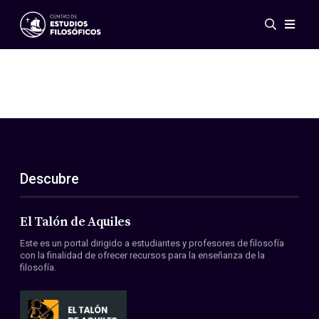
Eventos
Novedades
Investigación
Redes
Publicaciones
Galería
Descubre
ES
EN
Acerca de nosotros
Miembros
El Talón de Aquiles
Reglamento
Este es un portal dirigido a estudiantes y profesores de filosofía
Convenios
con la finalidad de ofrecer recursos para la enseñanza de la
filosofía.