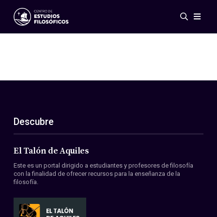
Eventos
Novedades
Investigación
Redes
Publicaciones
Galería
Descubre
ES
EN
Acerca de nosotros
Miembros
El Talón de Aquiles
Reglamento
Este es un portal dirigido a estudiantes y profesores de filosofía
Convenios
con la finalidad de ofrecer recursos para la enseñanza de la
filosofía.