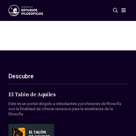
Eventos
Novedades
Investigación
Redes
Publicaciones
Galería
Descubre
ES
EN
Acerca de nosotros
Miembros
El Talón de Aquiles
Reglamento
Este es un portal dirigido a estudiantes y profesores de filosofía
Convenios
con la finalidad de ofrecer recursos para la enseñanza de la
filosofía.